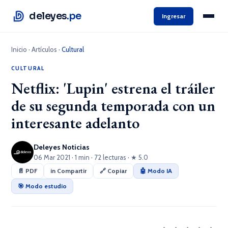
deleyes
.pe
Ingresar
Inicio
·
Artículos
·
Cultural
CULTURAL
Netflix: 'Lupin' estrena el tráiler
de su segunda temporada con un
interesante adelanto
Deleyes Noticias
06 Mar 2021 · 1 min · 72 lecturas · ★ 5.0
📄 PDF
in Compartir
🔗 Copiar
🤖 Modo IA
🎯 Modo estudio