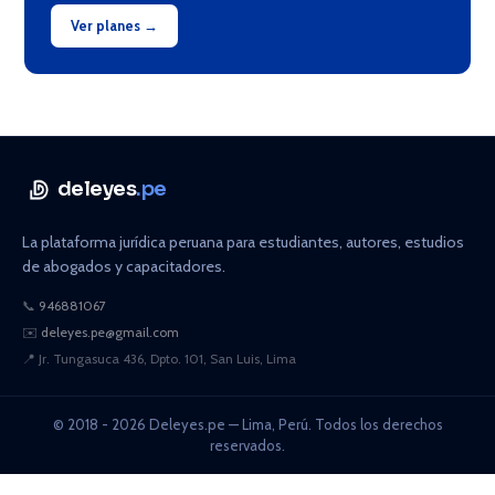
Ver planes →
deleyes
.pe
La plataforma jurídica peruana para estudiantes, autores, estudios
de abogados y capacitadores.
📞
946881067
✉️
deleyes.pe@gmail.com
📍
Jr. Tungasuca 436, Dpto. 101, San Luis, Lima
© 2018 - 2026 Deleyes.pe — Lima, Perú. Todos los derechos
reservados.