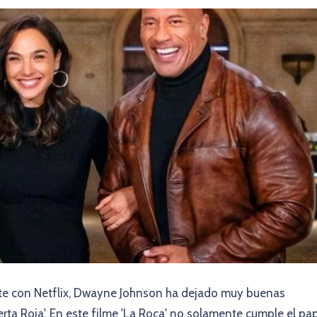
nte con Netflix, Dwayne Johnson ha dejado muy buenas
erta Roja'. En este filme 'La Roca' no solamente cumple el pa