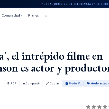
PORTAL JURÍDICO DE REFERENCIA EN EL PERÚ
⌕
Comunidad
Planes
▾
a', el intrépido filme en
on es actor y producto
📄 PDF
in Compartir
🔗 Copiar
🤖 Modo IA
🎯 Modo estudi