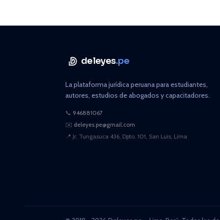
deleyes
.pe
La plataforma jurídica peruana para estudiantes,
autores, estudios de abogados y capacitadores.
📞
946881067
✉️
deleyes.pe@gmail.com
📍
Jr. Tungasuca 436, Dpto. 101, San Luis, Lima