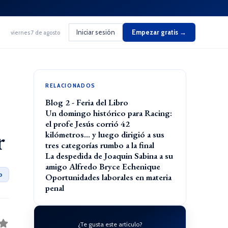
Iniciar sesión
Empezar gratis →
viernes 7 de agosto
RELACIONADOS
Blog 2 - Feria del Libro
Un domingo histórico para Racing:
el profe Jesús corrió 42
r
kilómetros… y luego dirigió a sus
tres categorías rumbo a la final
La despedida de Joaquin Sabina a su
amigo Alfredo Bryce Echenique
o
Oportunidades laborales en materia
penal
¿Te gusta este artículo?