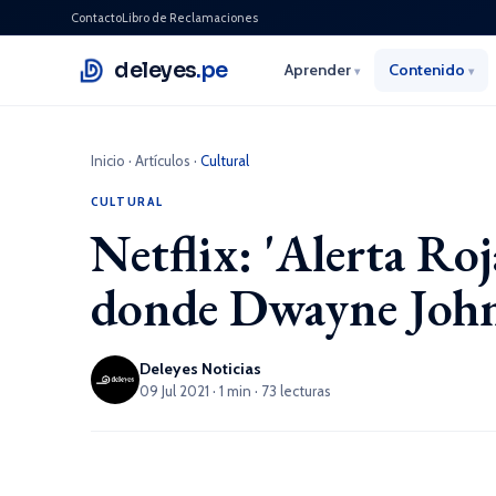
Contacto
Libro de Reclamaciones
deleyes
.pe
Aprender
Contenido
▾
▾
Inicio
·
Artículos
·
Cultural
CULTURAL
Netflix: 'Alerta Roj
donde Dwayne Johns
Deleyes Noticias
09 Jul 2021 · 1 min · 73 lecturas