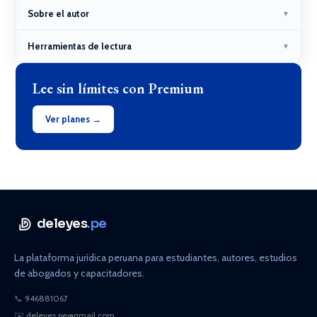
Sobre el autor
▼
Herramientas de lectura
▼
Lee sin límites con Premium
Ver planes →
deleyes
.pe
La plataforma jurídica peruana para estudiantes, autores, estudios
de abogados y capacitadores.
📞
946881067
✉️
deleyes.pe@gmail.com