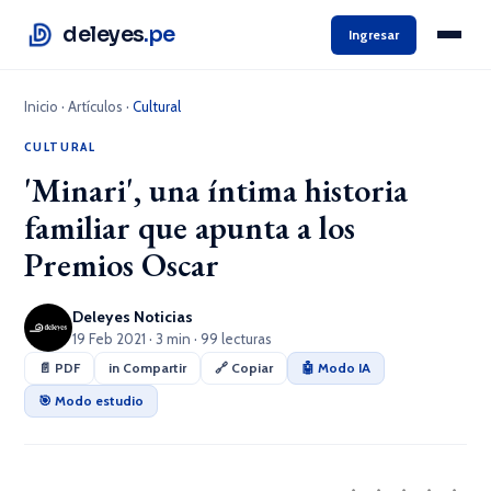
deleyes
.pe
Ingresar
Inicio
·
Artículos
·
Cultural
CULTURAL
'Minari', una íntima historia
familiar que apunta a los
Premios Oscar
Deleyes Noticias
19 Feb 2021 · 3 min · 99 lecturas
📄 PDF
in Compartir
🔗 Copiar
🤖 Modo IA
🎯 Modo estudio