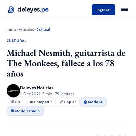
deleyes
.pe
Ingresar
Inicio
·
Artículos
·
Cultural
CULTURAL
Michael Nesmith, guitarrista de
The Monkees, fallece a los 78
años
Deleyes Noticias
11 Dec 2021 · 3 min · 79 lecturas
📄 PDF
in Compartir
🔗 Copiar
🤖 Modo IA
🎯 Modo estudio