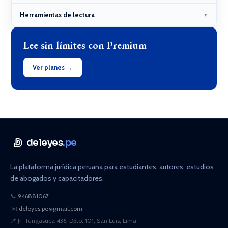
Herramientas de lectura
▼
Lee sin límites con Premium
Ver planes →
deleyes
.pe
La plataforma jurídica peruana para estudiantes, autores, estudios
de abogados y capacitadores.
📞
946881067
✉️
deleyes.pe@gmail.com
📍
Jr. Tungasuca 436, Dpto. 101, San Luis, Lima