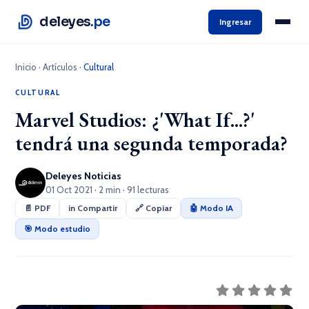
deleyes
.pe
Ingresar
Inicio
·
Artículos
·
Cultural
CULTURAL
Marvel Studios: ¿'What If...?'
tendrá una segunda temporada?
Deleyes Noticias
01 Oct 2021 · 2 min · 91 lecturas
📄 PDF
in Compartir
🔗 Copiar
🤖 Modo IA
🎯 Modo estudio