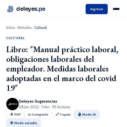
deleyes
.pe
Ingresar
Inicio
·
Artículos
·
Cultural
CULTURAL
Libro: "Manual práctico laboral,
obligaciones laborales del
empleador. Medidas laborales
adoptadas en el marco del covid
19"
Deleyes Sugerencias
08 Jun 2022 · 1 min · 95 lecturas
📄 PDF
in Compartir
🔗 Copiar
🤖 Modo IA
🎯 Modo estudio