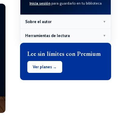
Inicia sesión
para guardarlo en tu biblioteca
Sobre el autor
▼
Herramientas de lectura
▼
Lee sin límites con Premium
Ver planes →