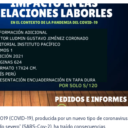
019 (COVID-19), producida por un nuevo tipo de coronavirus
do severo” (SARS-Cov-2), ha traído consecuencias