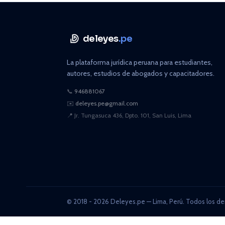
deleyes
.pe
La plataforma jurídica peruana para estudiantes,
autores, estudios de abogados y capacitadores.
📞
946881067
✉️
deleyes.pe@gmail.com
📍
Jr. Tungasuca 436, Dpto. 101, San Luis, Lima
© 2018 - 2026 Deleyes.pe — Lima, Perú. Todos los de