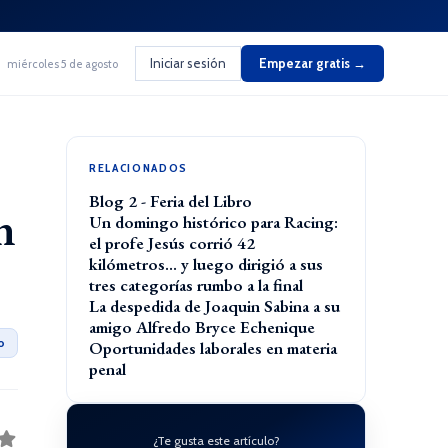
Iniciar sesión
Empezar gratis →
miércoles 5 de agosto
RELACIONADOS
Blog 2 - Feria del Libro
n
Un domingo histórico para Racing:
el profe Jesús corrió 42
kilómetros… y luego dirigió a sus
tres categorías rumbo a la final
La despedida de Joaquin Sabina a su
amigo Alfredo Bryce Echenique
o
Oportunidades laborales en materia
penal
¿Te gusta este artículo?