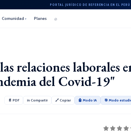
PORTAL JURÍDICO DE REFERENCIA EN EL PERÚ
⌕
Comunidad
Planes
▾
as relaciones laborales e
andemia del Covid-19"
📄 PDF
in Compartir
🔗 Copiar
🤖 Modo IA
🎯 Modo estudi