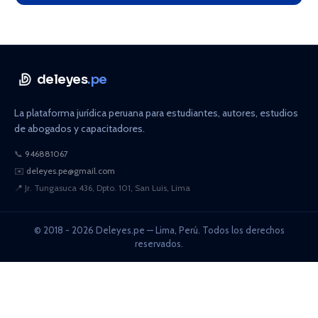
deleyes
.pe
La plataforma jurídica peruana para estudiantes, autores, estudios
de abogados y capacitadores.
📞
946881067
✉️
deleyes.pe@gmail.com
📍
Jr. Tungasuca 436, Dpto. 101, San Luis, Lima
© 2018 - 2026 Deleyes.pe — Lima, Perú. Todos los derechos
reservados.