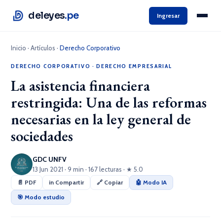
deleyes
.pe
Ingresar
Inicio
·
Artículos
·
Derecho Corporativo
DERECHO CORPORATIVO
·
DERECHO EMPRESARIAL
La asistencia financiera
restringida: Una de las reformas
necesarias en la ley general de
sociedades
GDC UNFV
13 Jun 2021 · 9 min · 167 lecturas · ★ 5.0
📄 PDF
in Compartir
🔗 Copiar
🤖 Modo IA
🎯 Modo estudio