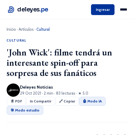
deleyes
.pe
Ingresar
Inicio
·
Artículos
·
Cultural
CULTURAL
'John Wick': filme tendrá un
interesante spin-off para
sorpresa de sus fanáticos
Deleyes Noticias
29 Oct 2021 · 2 min · 83 lecturas · ★ 5.0
📄 PDF
in Compartir
🔗 Copiar
🤖 Modo IA
🎯 Modo estudio