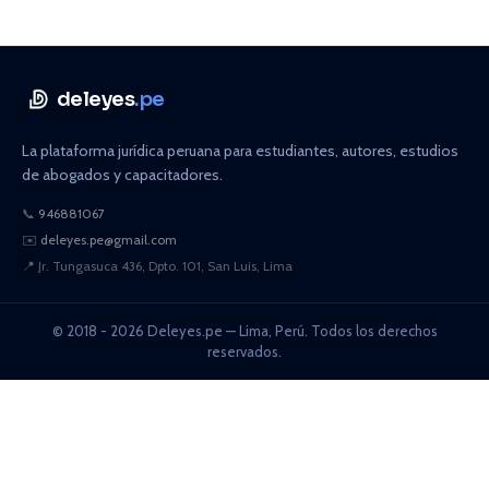
deleyes
.pe
La plataforma jurídica peruana para estudiantes, autores, estudios
de abogados y capacitadores.
📞
946881067
✉️
deleyes.pe@gmail.com
📍
Jr. Tungasuca 436, Dpto. 101, San Luis, Lima
© 2018 - 2026 Deleyes.pe — Lima, Perú. Todos los derechos
reservados.