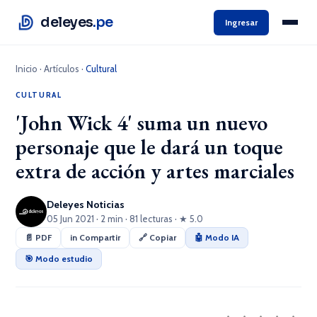
deleyes
.pe
Ingresar
Inicio
·
Artículos
·
Cultural
CULTURAL
'John Wick 4' suma un nuevo
personaje que le dará un toque
extra de acción y artes marciales
Deleyes Noticias
05 Jun 2021 · 2 min · 81 lecturas · ★ 5.0
📄 PDF
in Compartir
🔗 Copiar
🤖 Modo IA
🎯 Modo estudio