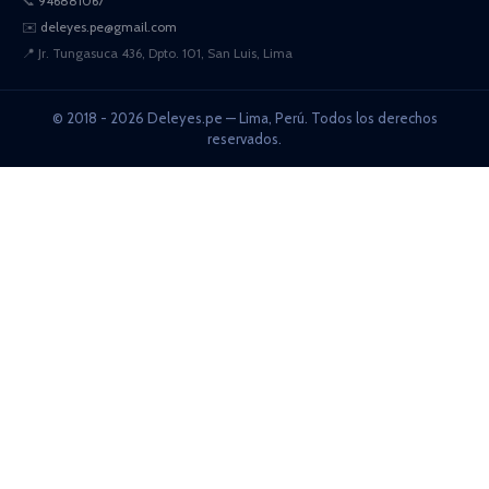
📞
946881067
✉️
deleyes.pe@gmail.com
📍
Jr. Tungasuca 436, Dpto. 101, San Luis, Lima
© 2018 - 2026 Deleyes.pe — Lima, Perú. Todos los derechos
reservados.