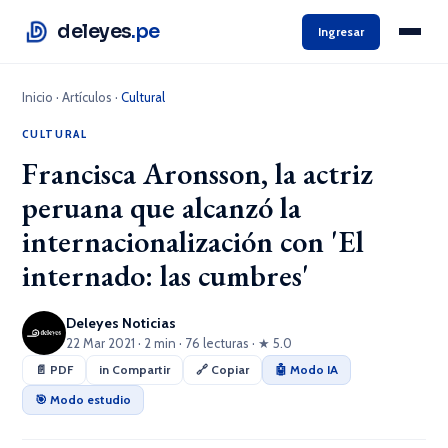
deleyes
.pe
Ingresar
Inicio
·
Artículos
·
Cultural
CULTURAL
Francisca Aronsson, la actriz
peruana que alcanzó la
internacionalización con 'El
internado: las cumbres'
Deleyes Noticias
22 Mar 2021 · 2 min · 76 lecturas · ★ 5.0
📄 PDF
in Compartir
🔗 Copiar
🤖 Modo IA
🎯 Modo estudio