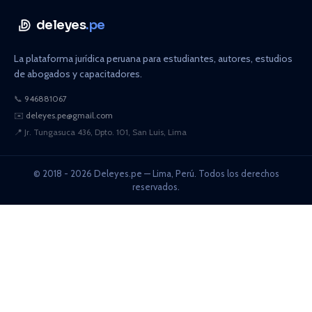
deleyes
.pe
La plataforma jurídica peruana para estudiantes, autores, estudios
de abogados y capacitadores.
📞
946881067
✉️
deleyes.pe@gmail.com
📍
Jr. Tungasuca 436, Dpto. 101, San Luis, Lima
© 2018 - 2026 Deleyes.pe — Lima, Perú. Todos los derechos
reservados.