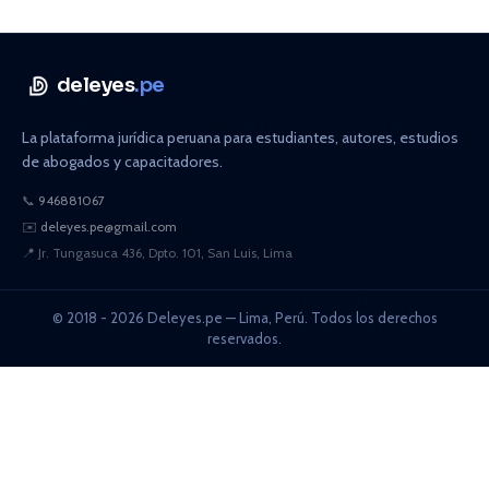
deleyes
.pe
La plataforma jurídica peruana para estudiantes, autores, estudios
de abogados y capacitadores.
📞
946881067
✉️
deleyes.pe@gmail.com
📍
Jr. Tungasuca 436, Dpto. 101, San Luis, Lima
© 2018 - 2026 Deleyes.pe — Lima, Perú. Todos los derechos
reservados.