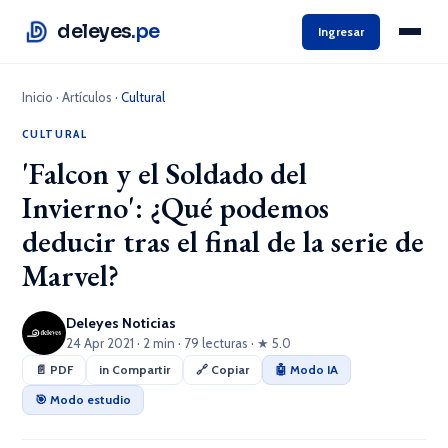
deleyes
.pe
Ingresar
Inicio
·
Artículos
·
Cultural
CULTURAL
'Falcon y el Soldado del
Invierno': ¿Qué podemos
deducir tras el final de la serie de
Marvel?
Deleyes Noticias
24 Apr 2021 · 2 min · 79 lecturas · ★ 5.0
📄 PDF
in Compartir
🔗 Copiar
🤖 Modo IA
🎯 Modo estudio