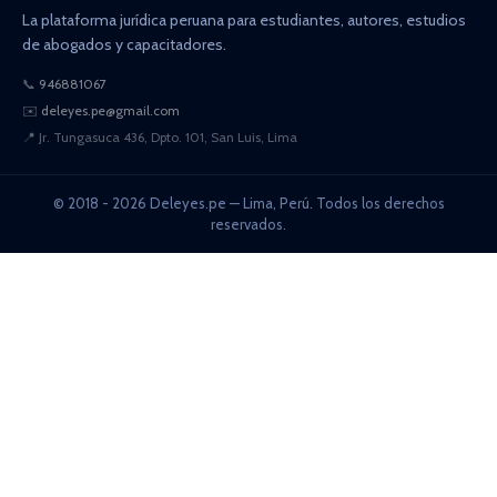
La plataforma jurídica peruana para estudiantes, autores, estudios
de abogados y capacitadores.
📞
946881067
✉️
deleyes.pe@gmail.com
📍
Jr. Tungasuca 436, Dpto. 101, San Luis, Lima
© 2018 - 2026 Deleyes.pe — Lima, Perú. Todos los derechos
reservados.