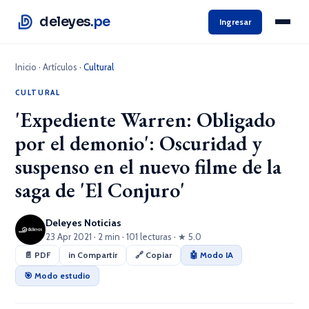
deleyes
.pe
Ingresar
Inicio
·
Artículos
·
Cultural
CULTURAL
'Expediente Warren: Obligado
por el demonio': Oscuridad y
suspenso en el nuevo filme de la
saga de 'El Conjuro'
Deleyes Noticias
23 Apr 2021 · 2 min · 101 lecturas · ★ 5.0
📄 PDF
in Compartir
🔗 Copiar
🤖 Modo IA
🎯 Modo estudio