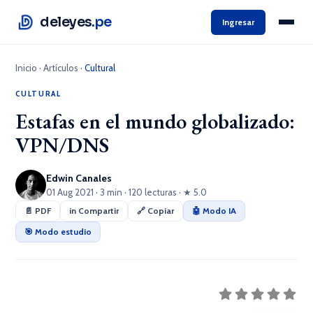
deleyes
.pe
Ingresar
Inicio
·
Artículos
·
Cultural
CULTURAL
Estafas en el mundo globalizado:
VPN/DNS
Edwin Canales
01 Aug 2021 · 3 min · 120 lecturas · ★ 5.0
📄 PDF
in Compartir
🔗 Copiar
🤖 Modo IA
🎯 Modo estudio