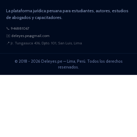
La plataforma jurídica peruana para estudiantes, autores, estudios
de abogados y capacitadores.
📞
946881067
✉️
deleyes.pe@gmail.com
📍
Jr. Tungasuca 436, Dpto. 101, San Luis, Lima
© 2018 - 2026 Deleyes.pe — Lima, Perú. Todos los derechos
reservados.