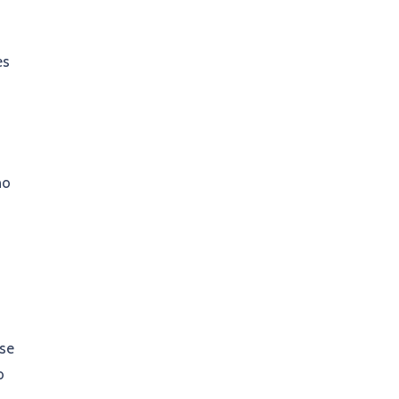
es
ho
 se
o