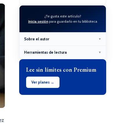
¿Te gusta este artículo?
Inicia sesión
para guardarlo en tu biblioteca
Sobre el autor
▼
Herramientas de lectura
▼
Lee sin límites con Premium
Ver planes →
vez