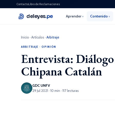
Contacto
Libro de Reclamaciones
deleyes
.pe
Aprender
Contenido
▾
▾
Inicio
·
Artículos
·
Arbitraje
ARBITRAJE
·
OPINIÓN
Entrevista: Diálogo
Chipana Catalán
GDC UNFV
29 Jul 2021 · 10 min · 117 lecturas