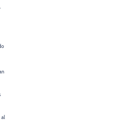
r
do
an
s
 al