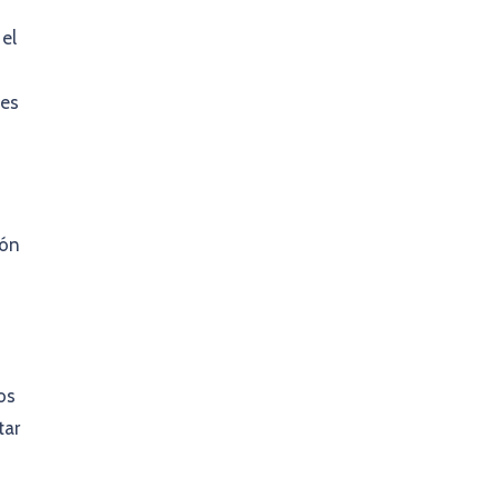
 el
des
ión
os
tar