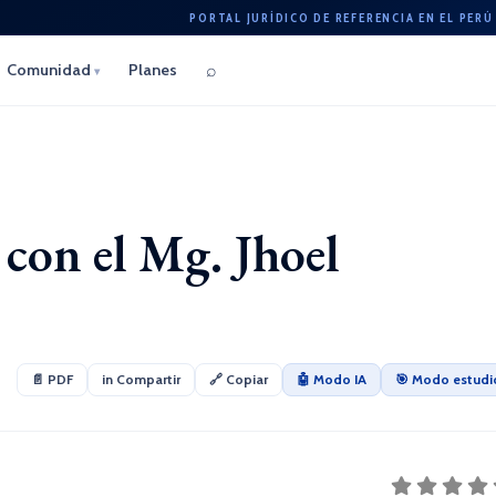
PORTAL JURÍDICO DE REFERENCIA EN EL PERÚ
⌕
Comunidad
Planes
▾
 con el Mg. Jhoel
📄 PDF
in Compartir
🔗 Copiar
🤖 Modo IA
🎯 Modo estudi