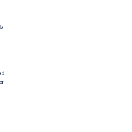
la
ad
er
×