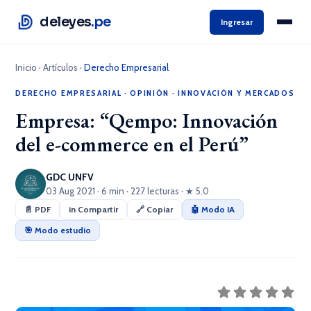
deleyes
.pe
Ingresar
Inicio
·
Artículos
·
Derecho Empresarial
DERECHO EMPRESARIAL
·
OPINIÓN
·
INNOVACIÓN Y MERCADOS
Empresa: “Qempo: Innovación
del e-commerce en el Perú”
GDC UNFV
03 Aug 2021 · 6 min · 227 lecturas · ★ 5.0
📄 PDF
in Compartir
🔗 Copiar
🤖 Modo IA
🎯 Modo estudio