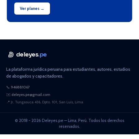
Ver planes →
deleyes
.pe
La plataforma jurídica peruana para estudiantes, autores, estudios
de abogados y capacitadores.
📞
946881067
✉️
deleyes.pe@gmail.com
📍
Jr. Tungasuca 436, Dpto. 101, San Luis, Lima
© 2018 - 2026 Deleyes.pe — Lima, Perú. Todos los derechos
reservados.