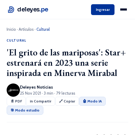
deleyes
.pe
Ingresar
Inicio
·
Artículos
·
Cultural
CULTURAL
'El grito de las mariposas': Star+
estrenará en 2023 una serie
inspirada en Minerva Mirabal
Deleyes Noticias
25 Nov 2021 · 3 min · 79 lecturas
📄 PDF
in Compartir
🔗 Copiar
🤖 Modo IA
🎯 Modo estudio