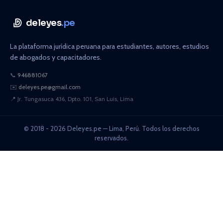
deleyes
.pe
La plataforma jurídica peruana para estudiantes, autores, estudios
de abogados y capacitadores.
📞
946881067
✉️
deleyes.pe@gmail.com
📍
Jr. Tungasuca 436, Dpto. 101, San Luis, Lima
© 2018 - 2026 Deleyes.pe — Lima, Perú. Todos los derechos
reservados.