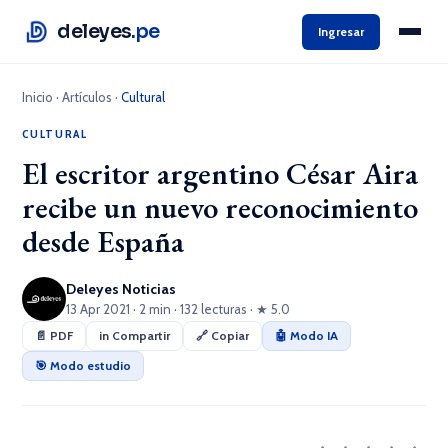
deleyes
.pe
Ingresar
Inicio
·
Artículos
·
Cultural
CULTURAL
El escritor argentino César Aira
recibe un nuevo reconocimiento
desde España
Deleyes Noticias
13 Apr 2021 · 2 min · 132 lecturas · ★ 5.0
📄 PDF
in Compartir
🔗 Copiar
🤖 Modo IA
🎯 Modo estudio