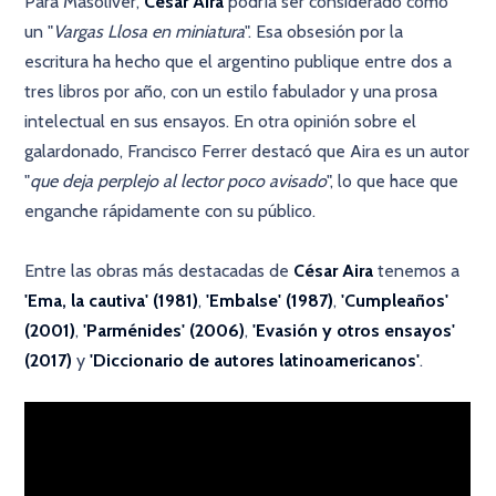
Para Masoliver,
César Aira
podría ser considerado como
un "
Vargas Llosa en miniatura
". Esa obsesión por la
escritura ha hecho que el argentino publique entre dos a
tres libros por año, con un estilo fabulador y una prosa
intelectual en sus ensayos. En otra opinión sobre el
galardonado, Francisco Ferrer destacó que Aira es un autor
"
que deja perplejo al lector poco avisado
", lo que hace que
enganche rápidamente con su público.
Entre las obras más destacadas de
César
Aira
tenemos a
'Ema, la cautiva' (1981)
,
'Embalse' (1987)
,
'Cumpleaños'
(2001)
,
'Parménides' (2006)
,
'Evasión y otros ensayos'
(2017)
y
'Diccionario de autores latinoamericanos'
.