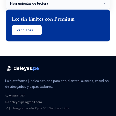
Herramientas de lectura
▼
Lee sin límites con Premium
Ver planes →
deleyes
.pe
La plataforma jurídica peruana para estudiantes, autores, estudios
de abogados y capacitadores.
📞
946881067
✉️
deleyes.pe@gmail.com
📍
Jr. Tungasuca 436, Dpto. 101, San Luis, Lima