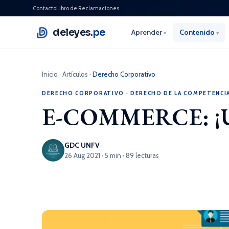
Contacto
Libro de Reclamaciones
deleyes
.pe
Aprender
Contenido
▾
▾
Inicio
·
Artículos
·
Derecho Corporativo
DERECHO CORPORATIVO
·
DERECHO DE LA COMPETENCI
E-COMMERCE: ¡Un e
GDC UNFV
26 Aug 2021 · 5 min · 89 lecturas