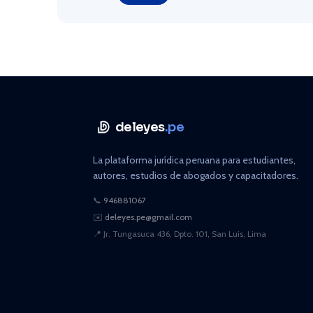
deleyes
.pe
La plataforma jurídica peruana para estudiantes,
autores, estudios de abogados y capacitadores.
📞
946881067
✉️
deleyes.pe@gmail.com
📍
Jr. Tungasuca 436, Dpto. 101, San Luis, Lima