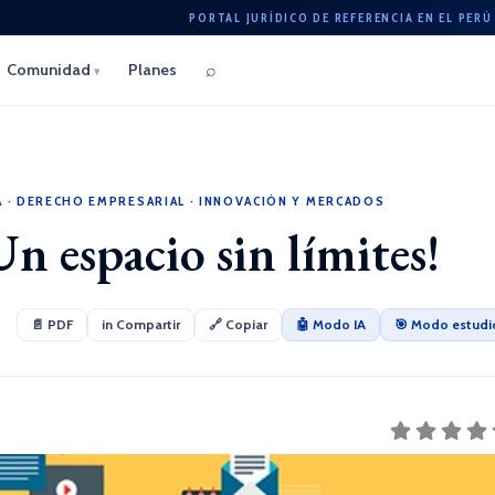
PORTAL JURÍDICO DE REFERENCIA EN EL PERÚ
⌕
Comunidad
Planes
▾
A
·
DERECHO EMPRESARIAL
·
INNOVACIÓN Y MERCADOS
spacio sin límites!
📄 PDF
in Compartir
🔗 Copiar
🤖 Modo IA
🎯 Modo estudi