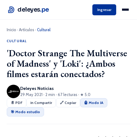
deleyes
.pe
Ingresar
Inicio
·
Artículos
·
Cultural
CULTURAL
'Doctor Strange The Multiverse
of Madness' y 'Loki': ¿Ambos
filmes estarán conectados?
Deleyes Noticias
29 May 2021 · 2 min · 67 lecturas · ★ 5.0
📄 PDF
in Compartir
🔗 Copiar
🤖 Modo IA
🎯 Modo estudio