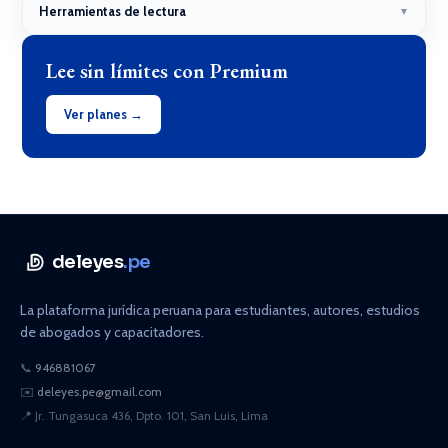
Herramientas de lectura
▼
Lee sin límites con Premium
Ver planes →
deleyes
.pe
La plataforma jurídica peruana para estudiantes, autores, estudios
de abogados y capacitadores.
📞
946881067
✉️
deleyes.pe@gmail.com
📍
Jr. Tungasuca 436, Dpto. 101, San Luis, Lima