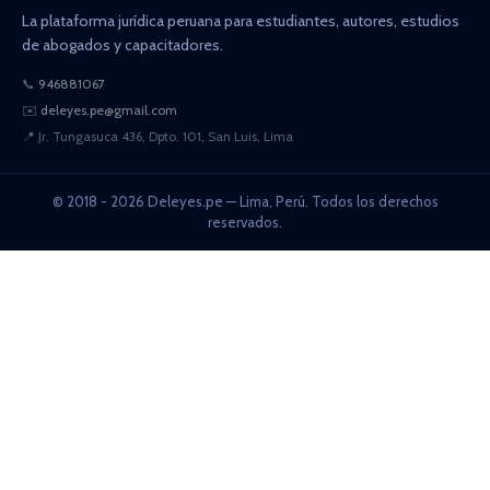
La plataforma jurídica peruana para estudiantes, autores, estudios
de abogados y capacitadores.
📞
946881067
✉️
deleyes.pe@gmail.com
📍
Jr. Tungasuca 436, Dpto. 101, San Luis, Lima
© 2018 - 2026 Deleyes.pe — Lima, Perú. Todos los derechos
reservados.