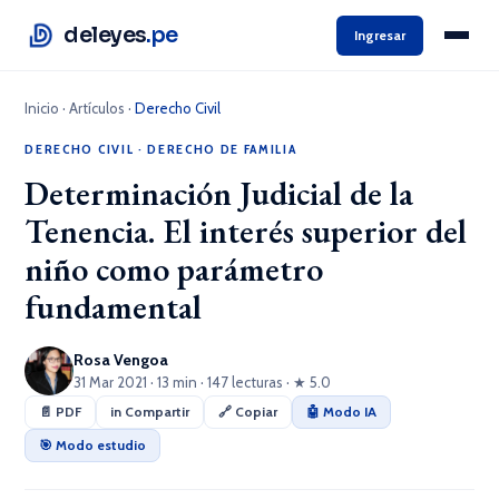
deleyes
.pe
Ingresar
Inicio
·
Artículos
·
Derecho Civil
DERECHO CIVIL
·
DERECHO DE FAMILIA
Determinación Judicial de la
Tenencia. El interés superior del
niño como parámetro
fundamental
Rosa Vengoa
31 Mar 2021 · 13 min · 147 lecturas · ★ 5.0
📄 PDF
in Compartir
🔗 Copiar
🤖 Modo IA
🎯 Modo estudio