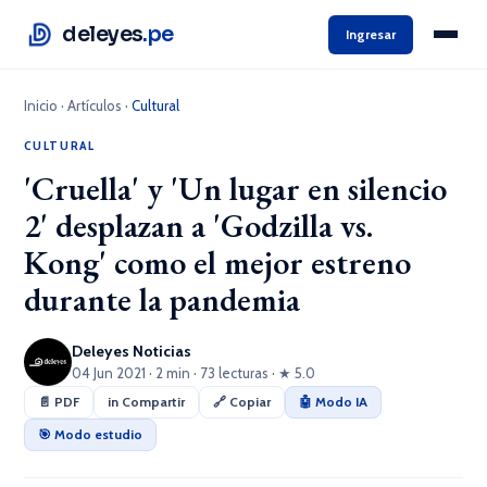
deleyes
.pe
Ingresar
Inicio
·
Artículos
·
Cultural
CULTURAL
'Cruella' y 'Un lugar en silencio
2' desplazan a 'Godzilla vs.
Kong' como el mejor estreno
durante la pandemia
Deleyes Noticias
04 Jun 2021 · 2 min · 73 lecturas · ★ 5.0
📄 PDF
in Compartir
🔗 Copiar
🤖 Modo IA
🎯 Modo estudio