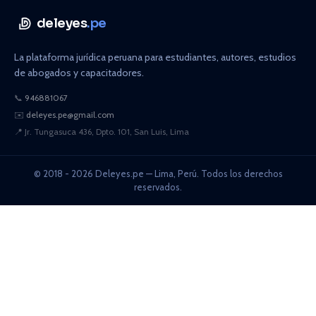
deleyes
.pe
La plataforma jurídica peruana para estudiantes, autores, estudios
de abogados y capacitadores.
📞
946881067
✉️
deleyes.pe@gmail.com
📍
Jr. Tungasuca 436, Dpto. 101, San Luis, Lima
© 2018 - 2026 Deleyes.pe — Lima, Perú. Todos los derechos
reservados.