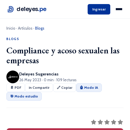
deleyes
.pe
Ingresar
Inicio
·
Artículos
·
Blogs
BLOGS
Compliance y acoso sexualen las
empresas
Deleyes Sugerencias
26 May 2023 · 0 min · 109 lecturas
📄 PDF
in Compartir
🔗 Copiar
🤖 Modo IA
🎯 Modo estudio