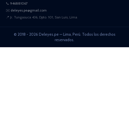
📞
946881067
✉️
deleyes.pe@gmail.com
📍
Jr. Tungasuca 436, Dpto. 101, San Luis, Lima
© 2018 - 2026 Deleyes.pe — Lima, Perú. Todos los derechos
reservados.