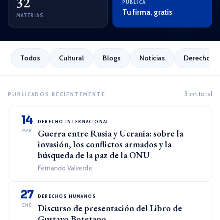
32
PUBLICA
Tu firma, gratis
MATERIAS
Todos
Cultural
Blogs
Noticias
Derecho Em
3 en total
PUBLICADOS RECIENTEMENTE
14
DERECHO INTERNACIONAL
MAR
Guerra entre Rusia y Ucrania: sobre la
invasión, los conflictos armados y la
búsqueda de la paz de la ONU
Fernando Valverde
27
DERECHOS HUMANOS
ENE
Discurso de presentación del Libro de
Gustavo Botetano