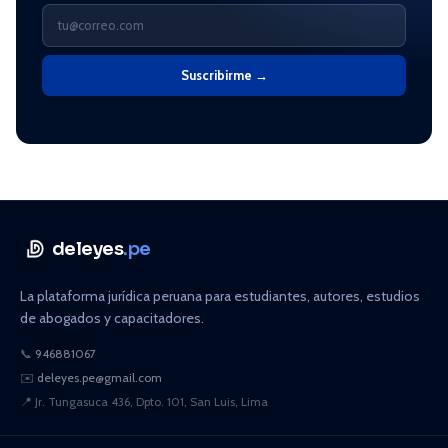
Suscribirme →
deleyes
.pe
La plataforma jurídica peruana para estudiantes, autores, estudios
de abogados y capacitadores.
📞
946881067
✉️
deleyes.pe@gmail.com
📍
Jr. Tungasuca 436, Dpto. 101, San Luis, Lima