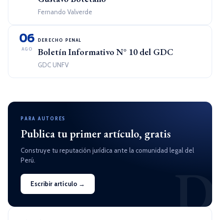
Fernando Valverde
06
DERECHO PENAL
AGO
Boletín Informativo N° 10 del GDC
GDC UNFV
PARA AUTORES
Publica tu primer artículo, gratis
Construye tu reputación jurídica ante la comunidad legal del
Perú.
D
Escribir artículo →