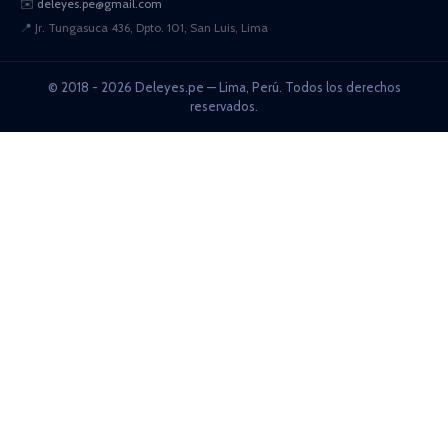
✉️
deleyes.pe@gmail.com
📍
Jr. Tungasuca 436, Dpto. 101, San Luis, Lima
© 2018 - 2026 Deleyes.pe — Lima, Perú. Todos los derechos
reservados.