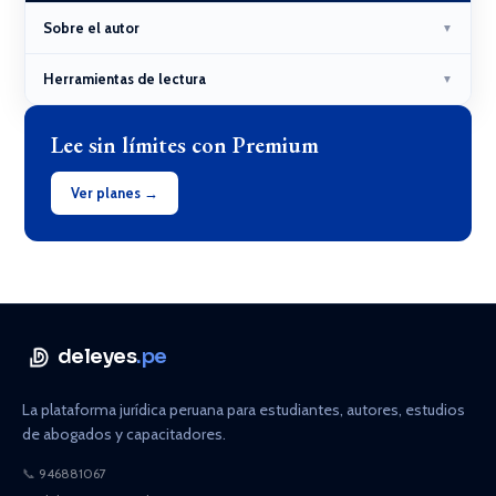
Sobre el autor
▼
Herramientas de lectura
▼
Lee sin límites con Premium
Ver planes →
deleyes
.pe
La plataforma jurídica peruana para estudiantes, autores, estudios
de abogados y capacitadores.
📞
946881067