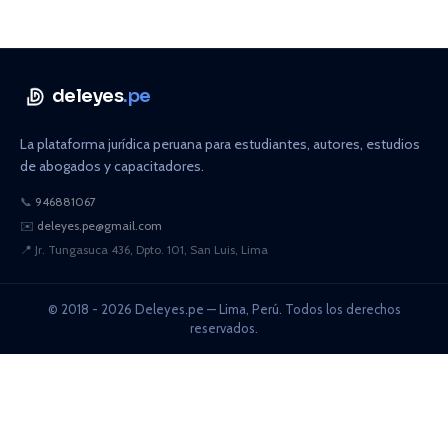
deleyes
.pe
La plataforma jurídica peruana para estudiantes, autores, estudios
de abogados y capacitadores.
📞
946881067
✉️
deleyes.pe@gmail.com
📍
Jr. Tungasuca 436, Dpto. 101, San Luis, Lima
© 2018 - 2026 Deleyes.pe — Lima, Perú. Todos los derechos
reservados.