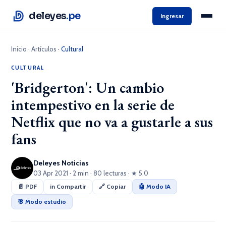
deleyes
.pe
Ingresar
Inicio
·
Artículos
·
Cultural
CULTURAL
'Bridgerton': Un cambio
intempestivo en la serie de
Netflix que no va a gustarle a sus
fans
Deleyes Noticias
03 Apr 2021 · 2 min · 80 lecturas · ★ 5.0
📄 PDF
in Compartir
🔗 Copiar
🤖 Modo IA
🎯 Modo estudio