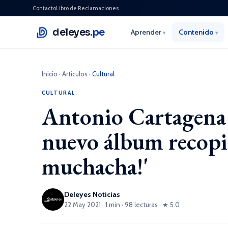
Contacto
Libro de Reclamaciones
deleyes
.pe
Aprender
Contenido
▾
▾
Inicio
·
Artículos
·
Cultural
CULTURAL
Antonio Cartagena 
nuevo álbum recopil
muchacha!'
Deleyes Noticias
22 May 2021 · 1 min · 98 lecturas · ★ 5.0