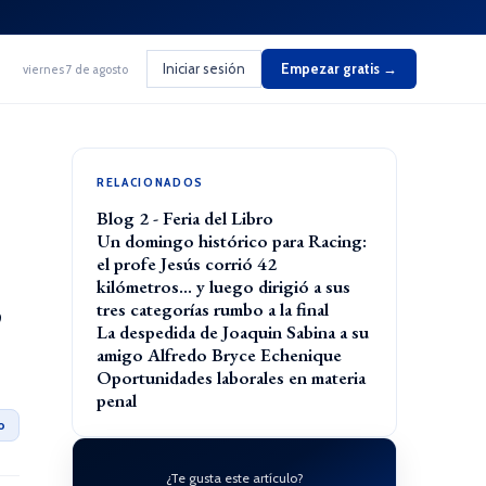
Iniciar sesión
Empezar gratis →
viernes 7 de agosto
RELACIONADOS
Blog 2 - Feria del Libro
Un domingo histórico para Racing:
el profe Jesús corrió 42
,
kilómetros… y luego dirigió a sus
tres categorías rumbo a la final
La despedida de Joaquin Sabina a su
amigo Alfredo Bryce Echenique
Oportunidades laborales en materia
penal
o
¿Te gusta este artículo?