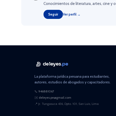
Conocimientos de literatura, artes, cine y 
Seguir
Ver perfil →
deleyes
.pe
La plataforma jurídica peruana para estudiantes,
autores, estudios de abogados y capacitadores.
📞
946881067
✉️
deleyes.pe@gmail.com
📍
Jr. Tungasuca 436, Dpto. 101, San Luis, Lima