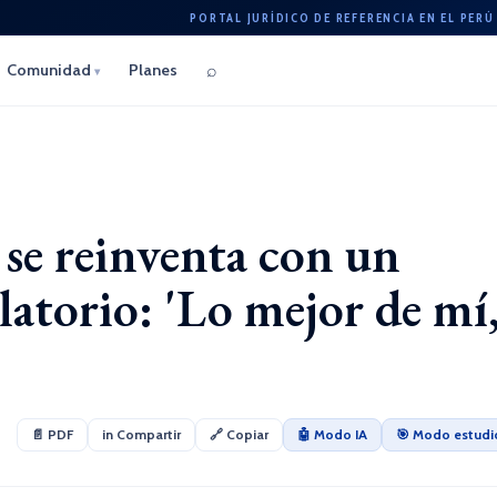
PORTAL JURÍDICO DE REFERENCIA EN EL PERÚ
⌕
Comunidad
Planes
▾
se reinventa con un
atorio: 'Lo mejor de mí
📄 PDF
in Compartir
🔗 Copiar
🤖 Modo IA
🎯 Modo estudi