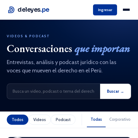
deleyes
.pe
Ingresar
VIDEOS & PODCAST
Conversaciones
que importan
Entrevistas, análisis y podcast jurídico con las
voces que mueven el derecho en el Perú.
Buscar →
Todas
Corporativo
Todos
Videos
Podcast