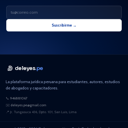
Suscribirme →
deleyes
.pe
La plataforma jurídica peruana para estudiantes, autores, estudios
de abogados y capacitadores.
📞
946881067
✉️
deleyes.pe@gmail.com
📍
Jr. Tungasuca 436, Dpto. 101, San Luis, Lima