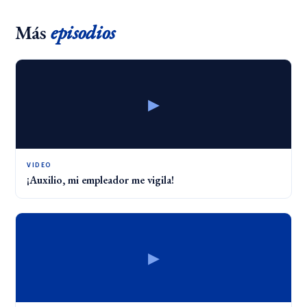
Más
episodios
▶
VIDEO
¡Auxilio, mi empleador me vigila!
▶