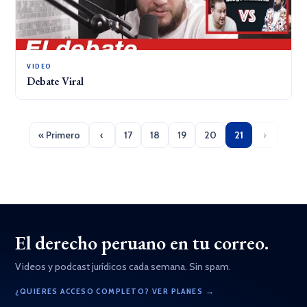
VIDEO
Debate Viral
« Primero
‹
17
18
19
20
21
›
El derecho peruano en tu correo.
Videos y podcast jurídicos cada semana. Sin spam.
¿QUIERES ACCESO COMPLETO? VER PLANES →