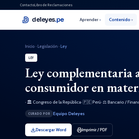
Contacto
Libro de Reclamaciones
deleyes
.pe
Aprender
Contenido
▾
▾
Inicio
·
Legislación
·
Ley
LEY
Ley complementaria a 
consumidor en materia
· 🏛 Congreso de la República
· 🇵🇪 Perú
· ⚖ Bancario / Finan
Equipo Deleyes
CURADO POR
Descargar Word
Imprimir / PDF