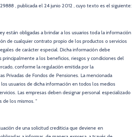
 29888 , publicada el 24 junio 2012 , cuyo texto es el siguiente:
y están obligadas a brindar a los usuarios toda la información
n de cualquier contrato propio de los productos o servicios
legales de carácter especial. Dicha información debe
 principalmente a los beneficios, riesgos y condiciones del
ercado, conforme la regulación emitida por la
ras Privadas de Fondos de Pensiones. La mencionada
e los usuarios de dicha información en todos los medios
servicios. Las empresas deben designar personal especializado
s de los mismos. "
uación de una solicitud crediticia que deviene en
n obligadas a informar, de manera expresa, a través de