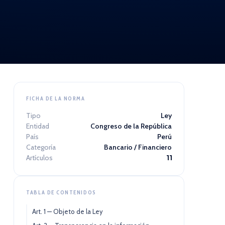
FICHA DE LA NORMA
Tipo
Ley
Entidad
Congreso de la República
País
Perú
Categoría
Bancario / Financiero
Artículos
11
TABLA DE CONTENIDOS
Art. 1 — Objeto de la Ley