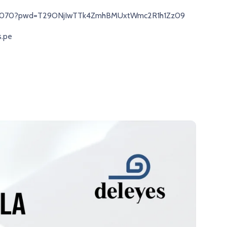
2131070?pwd=T29ONjIwTTk4ZmhBMUxtWmc2R1h1Zz09
s.pe