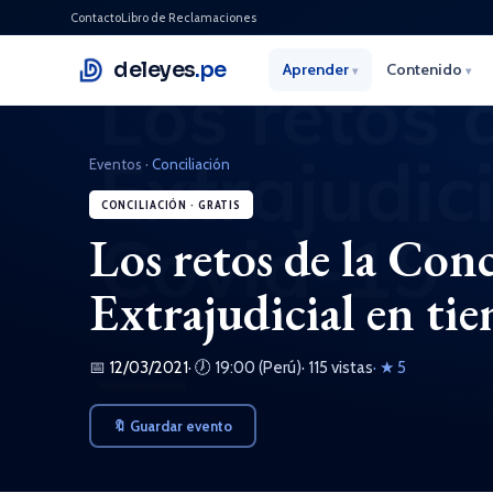
Contacto
Libro de Reclamaciones
deleyes
.pe
Aprender
Contenido
▾
▾
Eventos
·
Conciliación
CONCILIACIÓN · GRATIS
Los retos de la Conc
Extrajudicial en ti
📅
12/03/2021
· 🕖 19:00 (Perú)
· 115 vistas
· ★ 5
🔖 Guardar evento