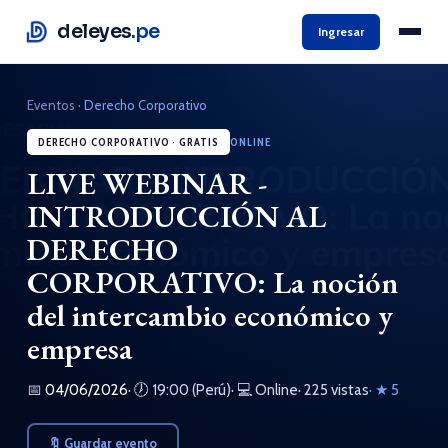
deleyes
.pe
Ingresar
Eventos
·
Derecho Corporativo
DERECHO CORPORATIVO · GRATIS
ONLINE
LIVE WEBINAR -
INTRODUCCIÓN AL
DERECHO
CORPORATIVO: La noción
del intercambio económico y
empresa
📅
04/06/2026
· 🕖 19:00 (Perú)
· 💻 Online
· 225 vistas
· ★ 5
🔖 Guardar evento