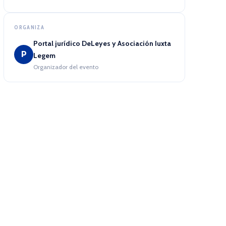
ORGANIZA
Portal jurídico DeLeyes y Asociación Iuxta
P
Legem
Organizador del evento