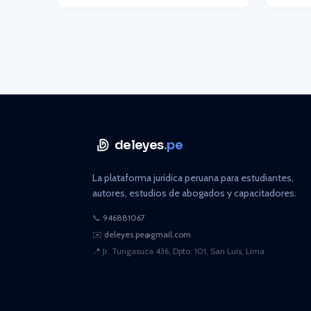
deleyes
.pe
La plataforma jurídica peruana para estudiantes,
autores, estudios de abogados y capacitadores.
📞
946881067
✉️
deleyes.pe@gmail.com
📍
Jr. Tungasuca 436, Dpto. 101, San Luis, Lima