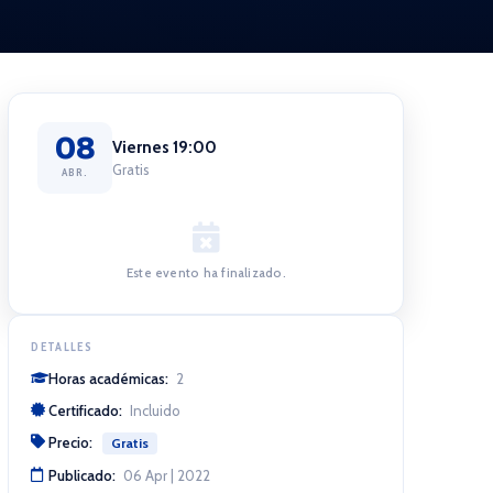
08
Viernes 19:00
Gratis
ABR.
Este evento ha finalizado.
DETALLES
Horas académicas:
2
Certificado:
Incluido
Precio:
Gratis
Publicado:
06 Apr | 2022