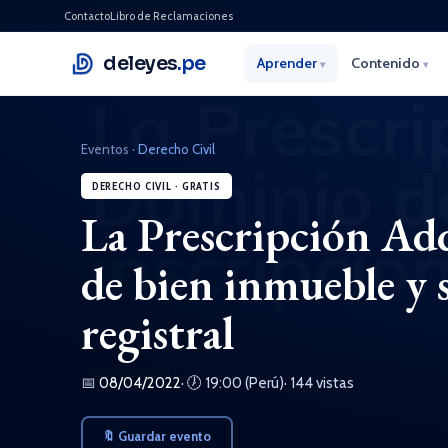
Contacto
Libro de Reclamaciones
deleyes
.pe
Aprender
Contenido
▾
▾
Eventos
·
Derecho Civil
DERECHO CIVIL · GRATIS
La Prescripción Ad
de bien inmueble y 
registral
📅
08/04/2022
· 🕖 19:00 (Perú)
· 144 vistas
🔖 Guardar evento