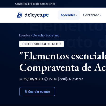
Contacto
Libro de Reclamaciones
deleyes
.pe
Aprender
Contenido
▾
▾
Eventos
·
Derecho Societario
DERECHO SOCIETARIO · GRATIS
"Elementos esencial
Compraventa de Ac
📅
29/08/2020
· 🕖 18:00 (Perú)
· 129 vistas
🔖 Guardar evento