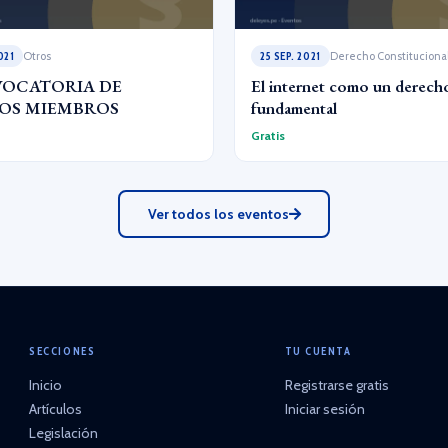
021
Otros
25 SEP. 2021
Derecho Constituciona
OCATORIA DE
El internet como un derech
OS MIEMBROS
fundamental
Gratis
Ver todos los eventos
SECCIONES
TU CUENTA
Inicio
Registrarse gratis
Artículos
Iniciar sesión
Legislación