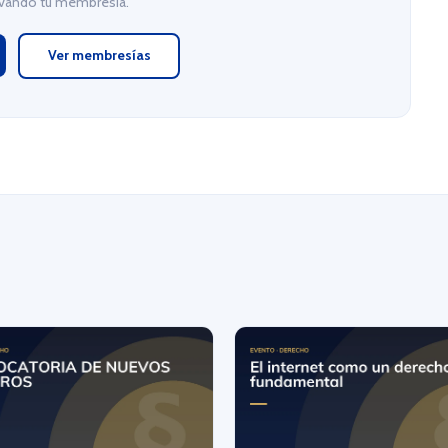
ivando tu membresía.
Ver membresías