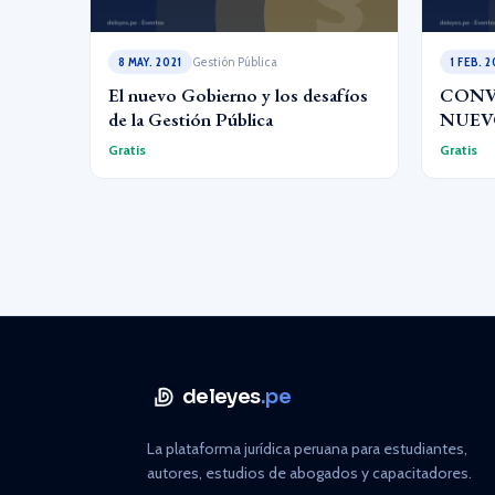
8 MAY. 2021
Gestión Pública
1 FEB. 2
El nuevo Gobierno y los desafíos
CONV
de la Gestión Pública
NUEV
Gratis
Gratis
deleyes
.pe
La plataforma jurídica peruana para estudiantes,
autores, estudios de abogados y capacitadores.