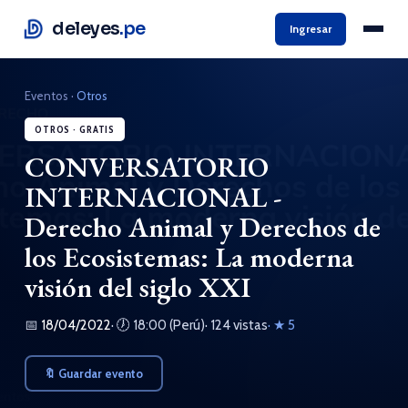
deleyes
.pe
Ingresar
Eventos
·
Otros
OTROS · GRATIS
CONVERSATORIO
INTERNACIONAL -
Derecho Animal y Derechos de
los Ecosistemas: La moderna
visión del siglo XXI
📅
18/04/2022
· 🕖 18:00 (Perú)
· 124 vistas
· ★ 5
🔖 Guardar evento