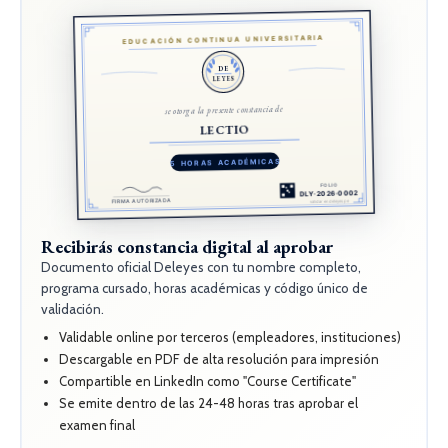
EDUCACIÓN CONTINUA UNIVERSITARIA
DE
LEYES
se otorga la presente constancia de
LECTIO
5 HORAS ACADÉMICAS
FOLIO
DLY·2026·0002
FIRMA AUTORIZADA
validar en deleyes.pe
Recibirás constancia digital al aprobar
Documento oficial Deleyes con tu nombre completo,
programa cursado, horas académicas y código único de
validación.
Validable online por terceros (empleadores, instituciones)
Descargable en PDF de alta resolución para impresión
Compartible en LinkedIn como "Course Certificate"
Se emite dentro de las 24-48 horas tras aprobar el
examen final