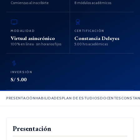
Comienzas al inscribirte
8 módulos académicos
MODALIDAD
CERTIFICACIÓN
Virtual asincrónico
Constancia Deleyes
100% en línea · sin horarios fijos
5.00 hrs académicas
INVERSIÓN
S/ 5.00
PRESENTACIÓN
HABILIDADES
PLAN DE ESTUDIOS
DOCENTES
CONSTAN
Presentación