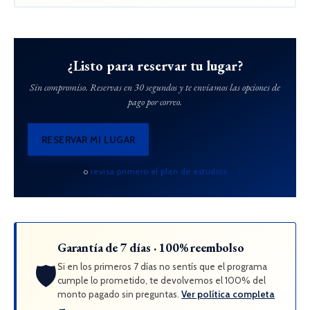
¿Listo para reservar tu lugar?
Sin compromiso. Reservas en 30 segundos y te enviamos las opciones de
pago por correo.
RESERVAR MI LUGAR
o
revisa primero el plan de estudios
Garantía de 7 días · 100% reembolso
🛡️
Si en los primeros 7 días no sentís que el programa
cumple lo prometido, te devolvemos el 100% del
monto pagado sin preguntas.
Ver política completa
→