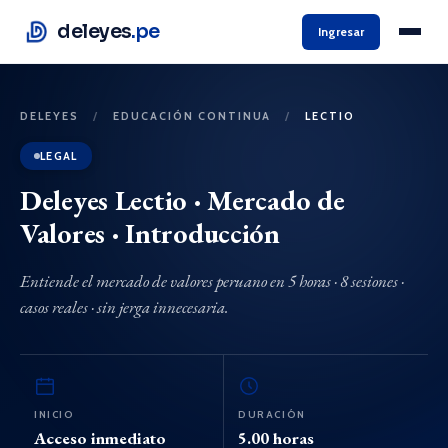
deleyes
.pe
Ingresar
DELEYES
/
EDUCACIÓN CONTINUA
/
LECTIO
LEGAL
Deleyes Lectio · Mercado de
Valores · Introducción
Entiende el mercado de valores peruano en 5 horas · 8 sesiones ·
casos reales · sin jerga innecesaria.
INICIO
DURACIÓN
Acceso inmediato
5.00 horas