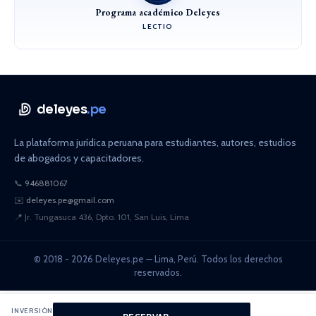
Programa académico Deleyes
LECTIO
deleyes
.pe
La plataforma jurídica peruana para estudiantes, autores, estudios
de abogados y capacitadores.
📞
946881067
✉️
deleyes.pe@gmail.com
📍
Jr. Tungasuca 436, Dpto. 101, San Luis, Lima
© 2018 - 2026 Deleyes.pe — Lima, Perú. Todos los derechos
reservados.
INVERSIÓN