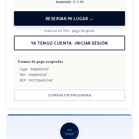
Inversión:
S/ 5.00
RESERVAR MI LUGAR →
reserva en 30s · pago después
YA TENGO CUENTA · INICIAR SESIÓN
Formas de pago aceptadas
· Yape · 946881067
· Plin · 946881067
· BCP · 1937218421042
COMPARTIR PROGRAMA
DE
LEYES