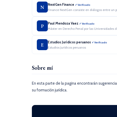
NextGen Finance
✓ Verificado
N
Finance NextGen consiste en diálogos entre un pr
Paul Mendoza Vaez
✓ Verificado
P
Máster en Derecho Penal por las Universidades 
Estudios Jurídicos peruanos
✓ Verificado
E
Estudios Jurídicos peruanos
Sobre mí
En esta parte de la pagina encontrarán sugerenci
su formación jurídica.