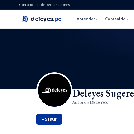
Contacto
Libro de Reclamaciones
deleyes
.pe
Aprender
Contenido
▾
▾
Deleyes Suger
Autor en DELEYES
+ Seguir