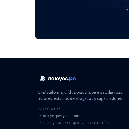
Ún
deleyes
.pe
La plataforma jurídica peruana para estudiantes,
autores, estudios de abogados y capacitadores.
📞
946881067
✉️
deleyes.pe@gmail.com
📍
Jr. Tungasuca 436, Dpto. 101, San Luis, Lima