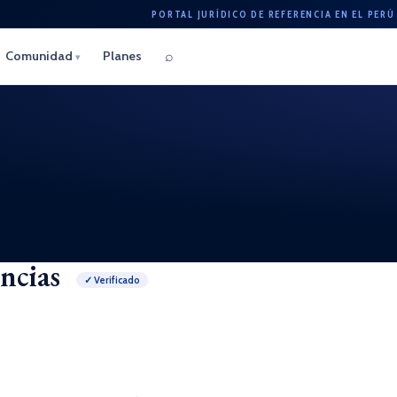
PORTAL JURÍDICO DE REFERENCIA EN EL PERÚ
⌕
Comunidad
Planes
▾
encias
✓ Verificado