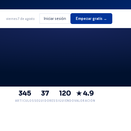
Iniciar sesión
Empezar gratis →
viernes 7 de agosto
345
37
120
★ 4.9
ARTÍCULOS
SEGUIDORES
SIGUIENDO
VALORACIÓN