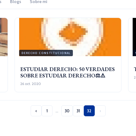
s
Blogs
Sobre mí
DERECHO CONSTITUCIONAL
ESTUDIAR DERECHO: 50 VERDADES
SOBRE ESTUDIAR DERECHO⚖️⚠️
2
26 oct. 2020
‹
1
…
30
31
32
›