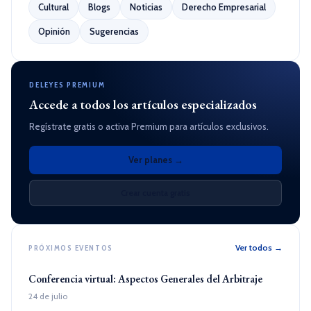
Cultural
Blogs
Noticias
Derecho Empresarial
Opinión
Sugerencias
DELEYES PREMIUM
Accede a todos los artículos especializados
Regístrate gratis o activa Premium para artículos exclusivos.
Ver planes →
Crear cuenta gratis
Ver todos →
PRÓXIMOS EVENTOS
Conferencia virtual: Aspectos Generales del Arbitraje
24 de julio