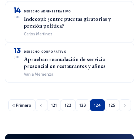
14
DERECHO ADMINISTRATIVO
JUL
Indecopi: ¿entre puertas giratorias y
presión política?
Carlos Martinez
13
DERECHO CORPORATIVO
JUL
Aprueban reanudación de servicio
presencial en restaurantes y afines
Vania Memenza
« Primero
‹
121
122
123
124
125
›