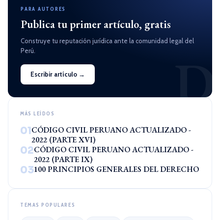
PARA AUTORES
Publica tu primer artículo, gratis
Construye tu reputación jurídica ante la comunidad legal del
Perú.
D
Escribir artículo →
MÁS LEÍDOS
01
CÓDIGO CIVIL PERUANO ACTUALIZADO -
2022 (PARTE XVI)
02
CÓDIGO CIVIL PERUANO ACTUALIZADO -
2022 (PARTE IX)
03
100 PRINCIPIOS GENERALES DEL DERECHO
TEMAS POPULARES