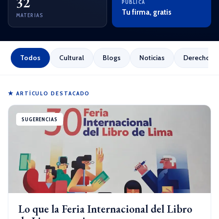
32
PUBLICA
Tu firma, gratis
MATERIAS
Todos
Cultural
Blogs
Noticias
Derecho Em
★ ARTÍCULO DESTACADO
SUGERENCIAS
Lo que la Feria Internacional del Libro