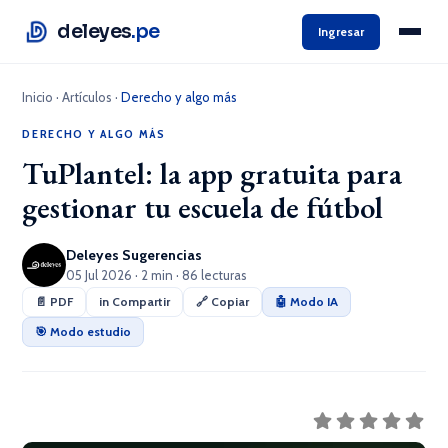
deleyes
.pe
Ingresar
Inicio
·
Artículos
·
Derecho y algo más
DERECHO Y ALGO MÁS
TuPlantel: la app gratuita para
gestionar tu escuela de fútbol
Deleyes Sugerencias
05 Jul 2026 · 2 min · 86 lecturas
📄 PDF
in Compartir
🔗 Copiar
🤖 Modo IA
🎯 Modo estudio