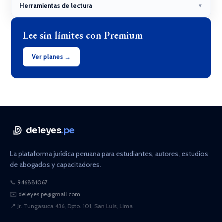
Herramientas de lectura
▼
Lee sin límites con Premium
Ver planes →
deleyes
.pe
La plataforma jurídica peruana para estudiantes, autores, estudios
de abogados y capacitadores.
📞
946881067
✉️
deleyes.pe@gmail.com
📍
Jr. Tungasuca 436, Dpto. 101, San Luis, Lima