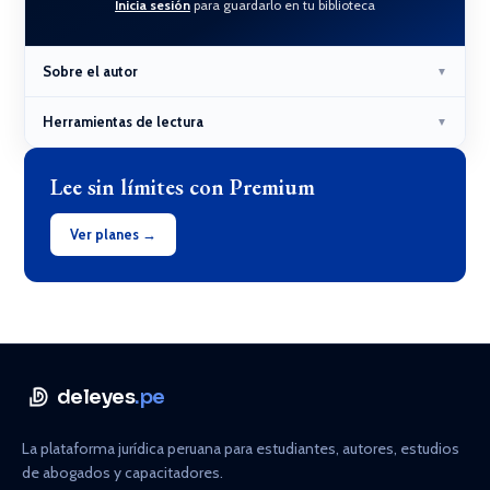
Inicia sesión
para guardarlo en tu biblioteca
Sobre el autor
▼
Herramientas de lectura
▼
Lee sin límites con Premium
Ver planes →
deleyes
.pe
La plataforma jurídica peruana para estudiantes, autores, estudios
de abogados y capacitadores.