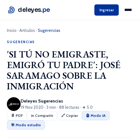
deleyes
.pe
Ingresar
Inicio
·
Artículos
·
Sugerencias
SUGERENCIAS
'SI TÚ NO EMIGRASTE,
EMIGRÓ TU PADRE': JOSÉ
SARAMAGO SOBRE LA
INMIGRACIÓN
Deleyes Sugerencias
19 Nov 2020 · 3 min · 88 lecturas · ★ 5.0
📄 PDF
in Compartir
🔗 Copiar
🤖 Modo IA
🎯 Modo estudio