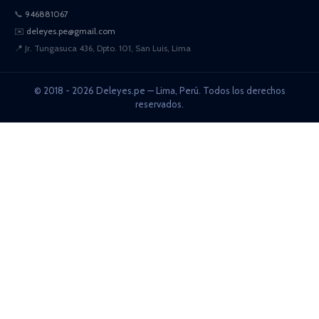
📞
946881067
✉️
deleyes.pe@gmail.com
📍
Jr. Tungasuca 436, Dpto. 101, San Luis, Lima
© 2018 - 2026 Deleyes.pe — Lima, Perú. Todos los derechos
reservados.