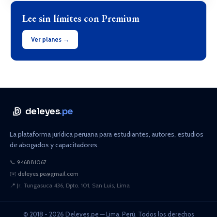
Lee sin límites con Premium
Ver planes →
deleyes
.pe
La plataforma jurídica peruana para estudiantes, autores, estudios
de abogados y capacitadores.
📞
946881067
✉️
deleyes.pe@gmail.com
📍
Jr. Tungasuca 436, Dpto. 101, San Luis, Lima
© 2018 - 2026 Deleyes.pe — Lima, Perú. Todos los derechos