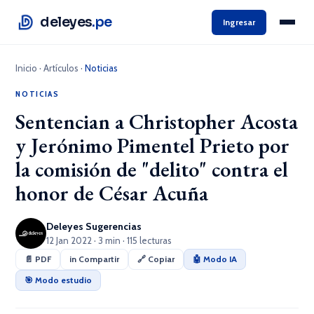
deleyes
.pe
Ingresar
Inicio
·
Artículos
·
Noticias
NOTICIAS
Sentencian a Christopher Acosta
y Jerónimo Pimentel Prieto por
la comisión de "delito" contra el
honor de César Acuña
Deleyes Sugerencias
12 Jan 2022 · 3 min · 115 lecturas
📄 PDF
in Compartir
🔗 Copiar
🤖 Modo IA
🎯 Modo estudio