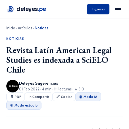
deleyes
.pe
Ingresar
Inicio
·
Artículos
·
Noticias
NOTICIAS
Revista Latín American Legal
Studies es indexada a SciELO
Chile
Deleyes Sugerencias
01 Feb 2022 · 4 min · 111 lecturas · ★ 5.0
📄 PDF
in Compartir
🔗 Copiar
🤖 Modo IA
🎯 Modo estudio