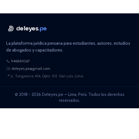
deleyes
.pe
La plataforma jurídica peruana para estudiantes, autores, estudios
de abogados y capacitadores.
📞
946881067
✉️
deleyes.pe@gmail.com
📍
Jr. Tungasuca 436, Dpto. 101, San Luis, Lima
© 2018 - 2026 Deleyes.pe — Lima, Perú. Todos los derechos
reservados.