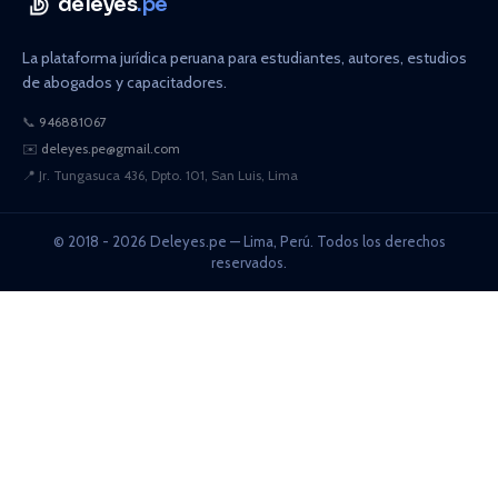
deleyes
.pe
La plataforma jurídica peruana para estudiantes, autores, estudios
de abogados y capacitadores.
📞
946881067
✉️
deleyes.pe@gmail.com
📍
Jr. Tungasuca 436, Dpto. 101, San Luis, Lima
© 2018 - 2026 Deleyes.pe — Lima, Perú. Todos los derechos
reservados.