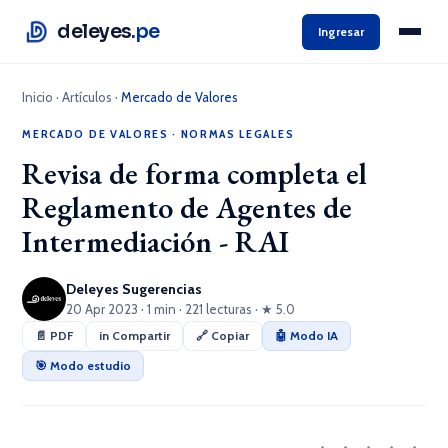
deleyes
.pe
Ingresar
Inicio
·
Artículos
·
Mercado de Valores
MERCADO DE VALORES
·
NORMAS LEGALES
Revisa de forma completa el
Reglamento de Agentes de
Intermediación - RAI
Deleyes Sugerencias
20 Apr 2023 · 1 min · 221 lecturas · ★ 5.0
📄 PDF
in Compartir
🔗 Copiar
🤖 Modo IA
🎯 Modo estudio