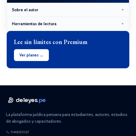
Sobre el autor
▼
Herramientas de lectura
▼
Lee sin límites con Premium
Ver planes →
deleyes
.pe
La plataforma jurídica peruana para estudiantes, autores, estudios
de abogados y capacitadores.
📞
946881067