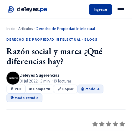
deleyes
.pe
Ingresar
Inicio
·
Artículos
·
Derecho de Propiedad Intelectual
DERECHO DE PROPIEDAD INTELECTUAL
·
BLOGS
Razón social y marca ¿Qué
diferencias hay?
Deleyes Sugerencias
01 Jul 2022 · 5 min · 119 lecturas
📄 PDF
in Compartir
🔗 Copiar
🤖 Modo IA
🎯 Modo estudio