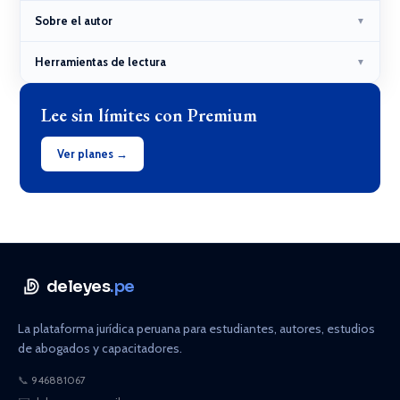
Sobre el autor
▼
Herramientas de lectura
▼
Lee sin límites con Premium
Ver planes →
deleyes
.pe
La plataforma jurídica peruana para estudiantes, autores, estudios
de abogados y capacitadores.
📞
946881067