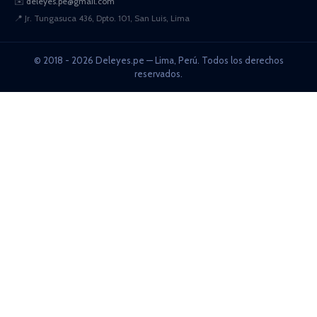
✉️
deleyes.pe@gmail.com
📍
Jr. Tungasuca 436, Dpto. 101, San Luis, Lima
© 2018 - 2026 Deleyes.pe — Lima, Perú. Todos los derechos
reservados.