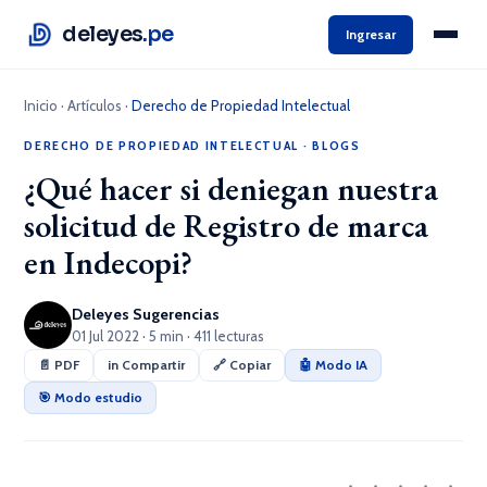
deleyes
.pe
Ingresar
Inicio
·
Artículos
·
Derecho de Propiedad Intelectual
DERECHO DE PROPIEDAD INTELECTUAL
·
BLOGS
¿Qué hacer si deniegan nuestra
solicitud de Registro de marca
en Indecopi?
Deleyes Sugerencias
01 Jul 2022 · 5 min · 411 lecturas
📄 PDF
in Compartir
🔗 Copiar
🤖 Modo IA
🎯 Modo estudio