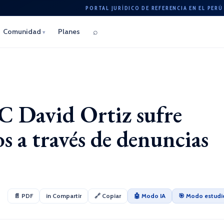
PORTAL JURÍDICO DE REFERENCIA EN EL PERÚ
⌕
Comunidad
Planes
▾
 David Ortiz sufre
os a través de denuncias
📄 PDF
in Compartir
🔗 Copiar
🤖 Modo IA
🎯 Modo estudi