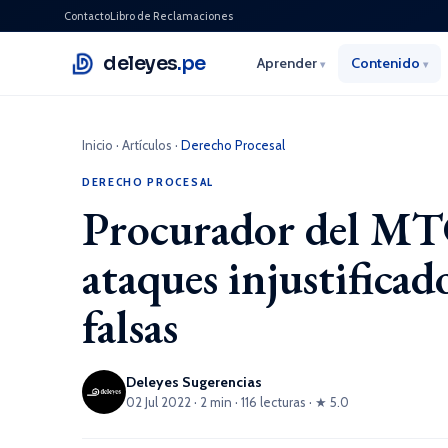
Contacto
Libro de Reclamaciones
deleyes
.pe
Aprender
Contenido
▾
▾
Inicio
·
Artículos
·
Derecho Procesal
DERECHO PROCESAL
Procurador del MTC
ataques injustificad
falsas
Deleyes Sugerencias
02 Jul 2022 · 2 min · 116 lecturas · ★ 5.0