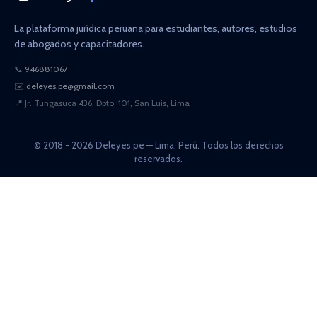
La plataforma jurídica peruana para estudiantes, autores, estudios
de abogados y capacitadores.
📞
946881067
✉️
deleyes.pe@gmail.com
📍
Jr. Tungasuca 436, Dpto. 101, San Luis, Lima
© 2018 - 2026 Deleyes.pe — Lima, Perú. Todos los derechos
reservados.