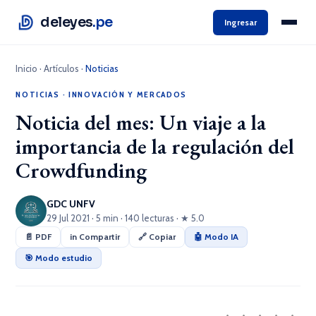
deleyes
.pe
Ingresar
Inicio
·
Artículos
·
Noticias
NOTICIAS
·
INNOVACIÓN Y MERCADOS
Noticia del mes: Un viaje a la
importancia de la regulación del
Crowdfunding
GDC UNFV
29 Jul 2021 · 5 min · 140 lecturas · ★ 5.0
📄 PDF
in Compartir
🔗 Copiar
🤖 Modo IA
🎯 Modo estudio