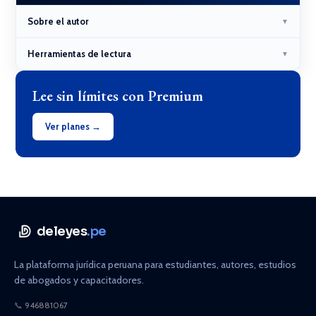
Sobre el autor
▼
Herramientas de lectura
▼
Lee sin límites con Premium
Ver planes →
deleyes
.pe
La plataforma jurídica peruana para estudiantes, autores, estudios
de abogados y capacitadores.
📞
946881067