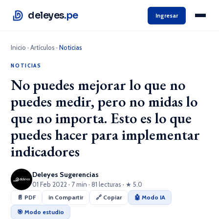
deleyes
.pe
Ingresar
Inicio
·
Artículos
·
Noticias
NOTICIAS
No puedes mejorar lo que no
puedes medir, pero no midas lo
que no importa. Esto es lo que
puedes hacer para implementar
indicadores
Deleyes Sugerencias
01 Feb 2022 · 7 min · 81 lecturas · ★ 5.0
📄 PDF
in Compartir
🔗 Copiar
🤖 Modo IA
🎯 Modo estudio