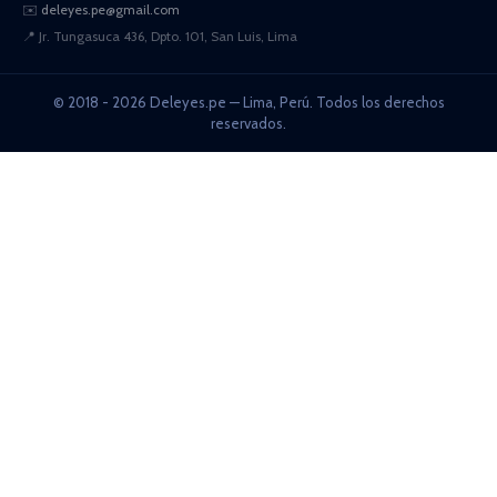
✉️
deleyes.pe@gmail.com
📍
Jr. Tungasuca 436, Dpto. 101, San Luis, Lima
© 2018 - 2026 Deleyes.pe — Lima, Perú. Todos los derechos
reservados.