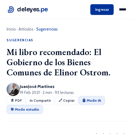
deleyes
.pe
Ingresar
Inicio
·
Artículos
·
Sugerencias
SUGERENCIAS
Mi libro recomendado: El
Gobierno de los Bienes
Comunes de Elinor Ostrom.
JuanJosé Martínez
19 Feb 2021 · 2 min · 93 lecturas
📄 PDF
in Compartir
🔗 Copiar
🤖 Modo IA
🎯 Modo estudio