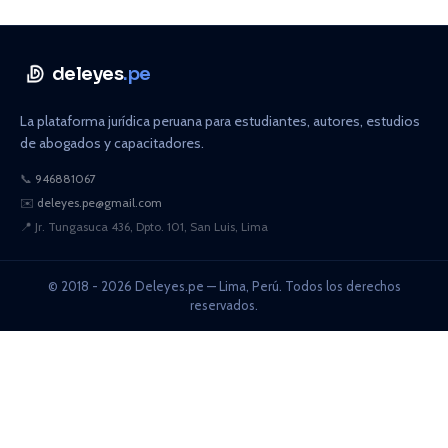
deleyes
.pe
La plataforma jurídica peruana para estudiantes, autores, estudios
de abogados y capacitadores.
📞
946881067
✉️
deleyes.pe@gmail.com
📍
Jr. Tungasuca 436, Dpto. 101, San Luis, Lima
© 2018 - 2026 Deleyes.pe — Lima, Perú. Todos los derechos
reservados.