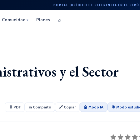
PORTAL JURÍDICO DE REFERENCIA EN EL PERÚ
⌕
Comunidad
Planes
▾
strativos y el Sector
📄 PDF
in Compartir
🔗 Copiar
🤖 Modo IA
🎯 Modo estudi