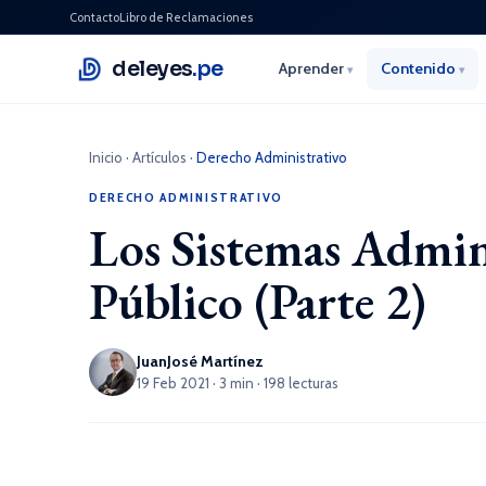
Contacto
Libro de Reclamaciones
deleyes
.pe
Aprender
Contenido
▾
▾
Inicio
·
Artículos
·
Derecho Administrativo
DERECHO ADMINISTRATIVO
Los Sistemas Admini
Público (Parte 2)
JuanJosé Martínez
19 Feb 2021 · 3 min · 198 lecturas