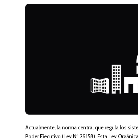
Actualmente, la norma central que regula los sis
Poder Ejecutivo (Ley Nº 29158). Esta Ley Orgánic