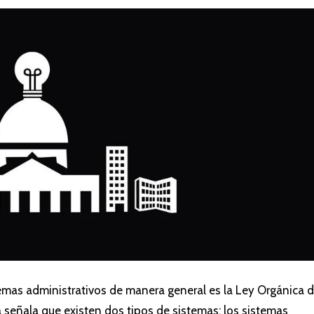
temas administrativos de manera general es la Ley Orgánica d
a señala que existen dos tipos de sistemas: los sistemas