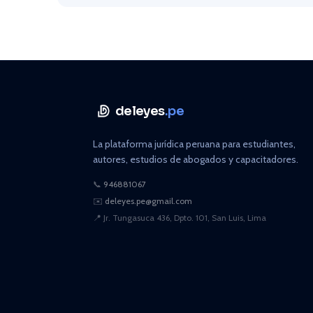
deleyes
.pe
La plataforma jurídica peruana para estudiantes,
autores, estudios de abogados y capacitadores.
📞
946881067
✉️
deleyes.pe@gmail.com
📍
Jr. Tungasuca 436, Dpto. 101, San Luis, Lima