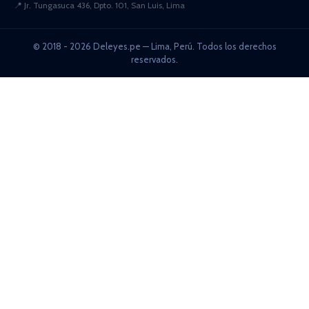
📍
Jr. Tungasuca 436, Dpto. 101, San Luis, Lima
© 2018 - 2026 Deleyes.pe — Lima, Perú. Todos los derechos
reservados.