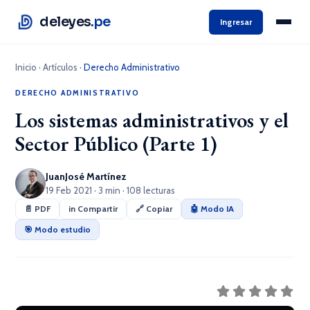
deleyes
.pe
Ingresar
Inicio
·
Artículos
·
Derecho Administrativo
DERECHO ADMINISTRATIVO
Los sistemas administrativos y el
Sector Público (Parte 1)
JuanJosé Martínez
19 Feb 2021 · 3 min · 108 lecturas
📄 PDF
in Compartir
🔗 Copiar
🤖 Modo IA
🎯 Modo estudio