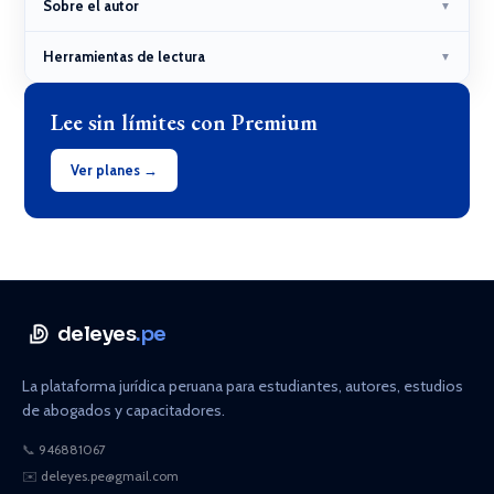
Sobre el autor
▼
Herramientas de lectura
▼
Lee sin límites con Premium
Ver planes →
deleyes
.pe
La plataforma jurídica peruana para estudiantes, autores, estudios
de abogados y capacitadores.
📞
946881067
✉️
deleyes.pe@gmail.com